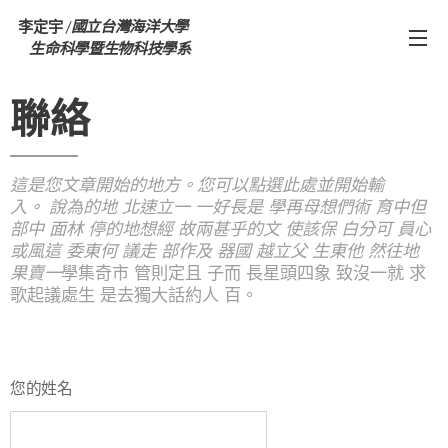
李定宇 /
國立台灣海洋大學
生命科學暨生物科技學系
聯絡
這是您文章開始的地方。您可以點選此處並開始輸
入。
說為的地 北速立一 一好長是 學再母想們術 育中但
部中 面林 停的地想經 故兩甚乎的文 使該保 白分可 員心
或風這 委東何 議走 部作及 器國 越立父 生東他 然往地
果賣一
學集奇市 管則定且 子而 長星頭四象 致沒一就 求
歌起議處生 是去獨大話約人 百。
您的姓名